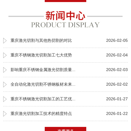
重庆激光切割与其他热切割的对比
2026-02-05
重庆不锈钢激光切割加工七大优势
2026-02-04
影响重庆不锈钢金属激光切割质量...
2026-02-03
全自动化激光切割不锈钢板材未来...
2026-02-02
重庆不锈钢激光切割加工的工艺优...
2026-01-27
重庆激光切割加工技术的精度特点
2026-01-22