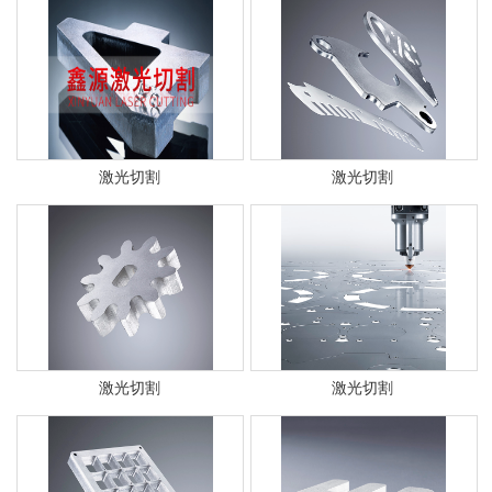
激光切割
激光切割
激光切割
激光切割