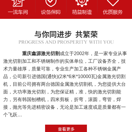
重庆鑫源激光切割
成立于2002年，是一家专业从事
激光切割加工和不锈钢制作的实体单位，工厂设备齐全，技
术力量雄厚，质量可靠，专业生产加工各种不锈钢金属产
品，公司新引进德国(通快)(2米*6米*10000瓦)金属激光切割
机，目前公司拥有两台德国金属激光切割机，为您提供大台
面，大功率激光切割，为您保证精，准，快的激光切割能
力，另有韩国刨槽机，四米剪板，折弯，滚圆，弯管，焊
接，抛光等先进精密设备，无论是加工速度或是质量都有一
个飞跃…