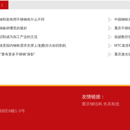
：
钢和装饰用不锈钢有什么不同
中国钢铁
钢板材哪里的最好
重庆不锈
切割成为加工产业的主流
低碳数控
格受国内钢铁需求支撑上涨|数控火焰切割机
MTC套
”要有更多不锈钢“身影”
重庆激光
友情链接：
重庆钢结构
夹具制造
区6幢1-3号