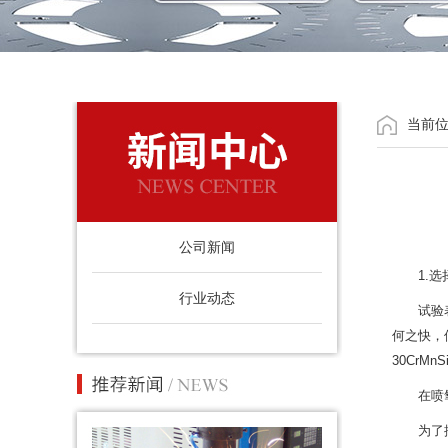
当前
公司新闻
1.
行业动态
试验
何之快，
30CrM
在喷
为了