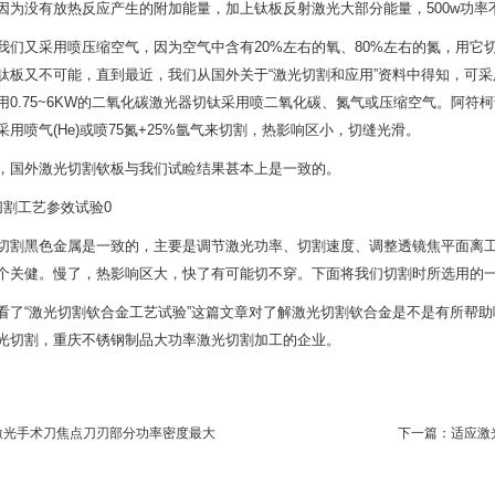
因为没有放热反应产生的附加能量，加上钛板反射激光大部分能量，500w功率
我们又采用喷压缩空气，因为空气中含有20%左右的氧、80%左右的氮，用它切割
钛板又不可能，直到最近，我们从国外关于“激光切割和应用”资料中得知，可采
用0.75~6KW的二氧化碳激光器切钛采用喷二氧化碳、氮气或压缩空气。阿符柯试
采用喷气(He)或喷75氮+25%氩气来切割，热影响区小，切缝光滑。
，国外激光切割钦板与我们试睑结果甚本上是一致的。
切割工艺参效试验0
切割黑色金属是一致的，主要是调节激光功率、切割速度、调整透镜焦平面离
个关健。慢了，热影响区大，快了有可能切不穿。下面将我们切割时所选用的
看了“激光切割钦合金工艺试验”这篇文章对了解激光切割钦合金是不是有所帮助呢
光切割，重庆不锈钢制品大功率激光切割加工的企业。
激光手术刀焦点刀刃部分功率密度最大
下一篇：
适应激