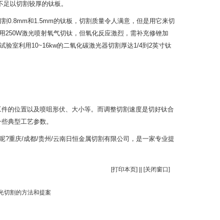
不足以切割较厚的钛板。
0.8mm和1.5mm的钛板，切割质量令人满意，但是用它来切
用250W激光喷射氧气切钛，但氧化反应激烈，需补充修锉加
验室利用10~16kw的二氧化碳激光器切割厚达1/4到2英寸钛
工件的位置以及喷咀形伏、大小等。而调整切割速度是切好钛合
一些典型工艺参数。
?重庆/成都/贵州/云南日恒金属切割有限公司，是一家专业提
[
打印本页
] || [
关闭窗口
]
光切割的方法和提案