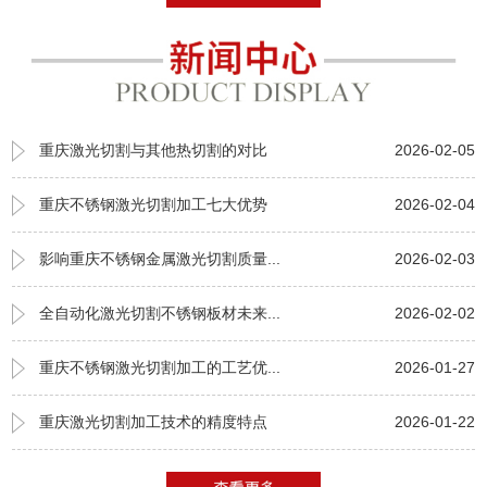
重庆激光切割与其他热切割的对比
2026-02-05
重庆不锈钢激光切割加工七大优势
2026-02-04
影响重庆不锈钢金属激光切割质量...
2026-02-03
全自动化激光切割不锈钢板材未来...
2026-02-02
重庆不锈钢激光切割加工的工艺优...
2026-01-27
重庆激光切割加工技术的精度特点
2026-01-22