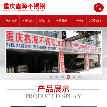
网站首页
关于我们
新闻中心
产品展示
生产设备
联系我们