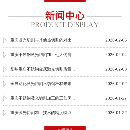
重庆激光切割与其他热切割的对比
2026-02-05
重庆不锈钢激光切割加工七大优势
2026-02-04
影响重庆不锈钢金属激光切割质量...
2026-02-03
全自动化激光切割不锈钢板材未来...
2026-02-02
重庆不锈钢激光切割加工的工艺优...
2026-01-27
重庆激光切割加工技术的精度特点
2026-01-22