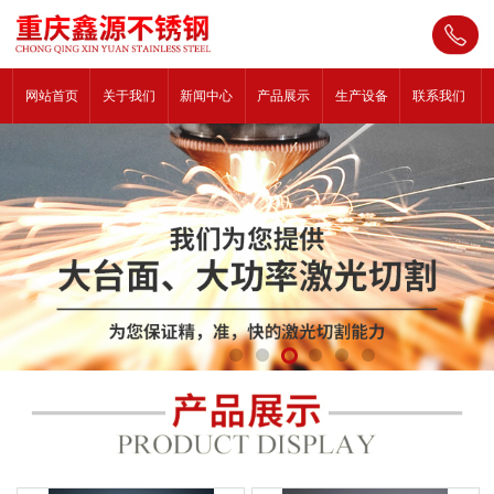
网站首页
关于我们
新闻中心
产品展示
生产设备
联系我们