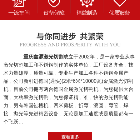
重庆鑫源激光切割
成立于2002年，是一家专业从事
激光切割加工和不锈钢制作的实体单位，工厂设备齐全，技
术力量雄厚，质量可靠，专业生产加工各种不锈钢金属产
品，公司新引进德国(通快)(2米*6米*10000瓦)金属激光切割
机，目前公司拥有两台德国金属激光切割机，为您提供大台
面，大功率激光切割，为您保证精，准，快的激光切割能
力，另有韩国刨槽机，四米剪板，折弯，滚圆，弯管，焊
接，抛光等先进精密设备，无论是加工速度或是质量都有一
个飞跃…