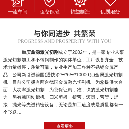
重庆鑫源激光切割
成立于2002年，是一家专业从事
激光切割加工和不锈钢制作的实体单位，工厂设备齐全，技
术力量雄厚，质量可靠，专业生产加工各种不锈钢金属产
品，公司新引进德国(通快)(2米*6米*10000瓦)金属激光切割
机，目前公司拥有两台德国金属激光切割机，为您提供大台
面，大功率激光切割，为您保证精，准，快的激光切割能
力，另有韩国刨槽机，四米剪板，折弯，滚圆，弯管，焊
接，抛光等先进精密设备，无论是加工速度或是质量都有一
个飞跃…